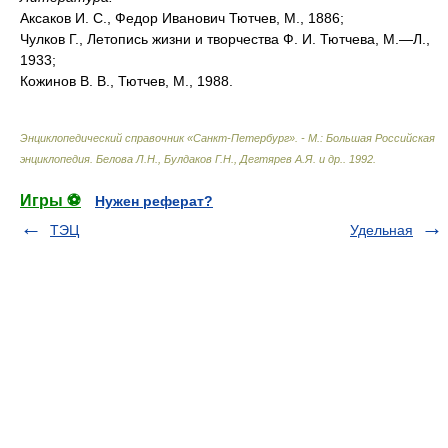
Аксаков И. С., Федор Иванович Тютчев, М., 1886;
Чулков Г., Летопись жизни и творчества Ф. И. Тютчева, М.—Л.,
1933;
Кожинов В. В., Тютчев, М., 1988.
Энциклопедический справочник «Санкт-Петербург». - М.: Большая Российская
энциклопедия
.
Белова Л.Н., Булдаков Г.Н., Дегтярев А.Я. и др.
.
1992
.
Игры ⚽
Нужен реферат?
ТЭЦ
Удельная