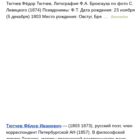
Тютчев Фёдор Тютчев, Литография Ф.А. Брокгауза по фото С.
Левицкого (1874) Псевдонимы: Ф.Т. Дата рождения: 23 ноября
(5 декабря) 1803 Место рождения: Овстуг, Бря …
Википедия
Тютчев Фёдор Иванович
— (1803 1873), русский поэт, член
корреспондент Петербургской АН (1857). В философской
лирике Тютчева мотивы трагической раздвоенности души,