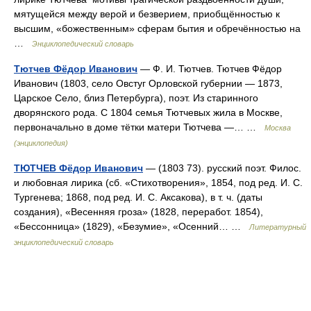
мятущейся между верой и безверием, приобщённостью к
высшим, «божественным» сферам бытия и обречённостью на
…
Энциклопедический словарь
Тютчев Фёдор Иванович
— Ф. И. Тютчев. Тютчев Фёдор
Иванович (1803, село Овстуг Орловской губернии — 1873,
Царское Село, близ Петербурга), поэт. Из старинного
дворянского рода. С 1804 семья Тютчевых жила в Москве,
первоначально в доме тётки матери Тютчева —… …
Москва
(энциклопедия)
ТЮТЧЕВ Фёдор Иванович
— (1803 73). русский поэт. Филос.
и любовная лирика (сб. «Стихотворения», 1854, под ред. И. С.
Тургенева; 1868, под ред. И. С. Аксакова), в т. ч. (даты
создания), «Весенняя гроза» (1828, переработ. 1854),
«Бессонница» (1829), «Безумие», «Осенний… …
Литературный
энциклопедический словарь