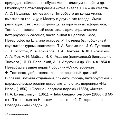
природа», «Цицерон», «Душа моя — элизиум теней» и др.
Откликнулся стихотворением «29-е января 1837» на смерть
А. С. Пушкина. Тютчев жил в Петербурге до конца жизни,
выезжая за границу, в Москву и другие.гие города. Имея
репутацию светского остроумца, автора устных афоризмов,
Тютчев — постоянный посетитель аристократических
петербургских салонов, часто бывал в Царском Селе,
Петергофе, на Елагине острове. У Тютчева был обширный
круг литературных знакомств: П. А. Вяземский, И. С. Тургенев,
Л. Н. Толстой, И. А. Гончаров, П. А. Плетнёв, А. Ф. Писемский,
А. А. Фет, А. Н. Майков, И. С. Аксаков (написавший биографию
Тютчева ), Я. П. Полонский, А. Н. Апухтин и др. Лишь в 1854 в
Петербурге вышел первый сборник «Стихотворения
Ф. Тютчева», доброжелательно встреченный критикой.
В поэзии Тютчева отдельные приметы города, петербургские и
царскосельские реалии встречаются в стихотворениях «На
Неве» (1850), «Осенней позднею порою» (1858), «Князю
П. А. Вяземскому» (1861), «Небо бледно-голубое» (1866). В 50-
е гг. Тютчев жил на Невском проспекте, 42. Похоронен на
Новодевичьем кладбище.
Литература: