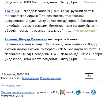
(5 декабря) 1803 Место рождения: Овстуг, Бря …
Википедия
ТЮТЧЕВ
— Фёдор Иванович (1803 1873), русский поэт. В
философской лирике Тютчева мотивы трагической
раздвоенности души, мятущейся между верой и безверием,
приобщённостью к высшим, божественным сферам бытия и
обречённостью на земное ( дольнее )… …
Русская история
Тютчев, Федор Иванович
— Запрос «Тютчев»
перенаправляется сюда. Cм. также другие значения. Фёдор
Тютчев Фёдор Тютчев, Литография Ф.А. Брокгауза по фото С.
Левицкого (1874) Псевдонимы: Ф.Т. Дата рождения: 23 ноября
(5 декабря) 1803 Место рождения: Овстуг, Бря …
Википедия
© Академик, 2000-2026
18+
Обратная связь:
Техподдержка
,
Реклама на сайте
👣 Путешествия
Экспорт словарей на сайты
, сделанные на PHP,
Joomla,
Drupal,
WordPress, MODx.